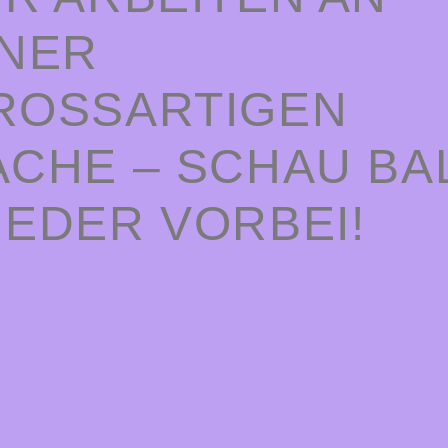
INER
ROSSARTIGEN S
CHE – SCHAU BALD
EDER VORBEI!