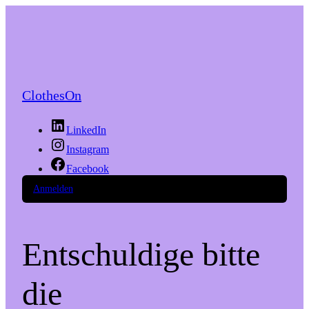
ClothesOn
LinkedIn
Instagram
Facebook
Anmelden
Entschuldige bitte
die